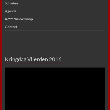
Schieten
Agenda
Kofferbakverkoop
Contact
Kringdag Vlierden 2016
Videospeler