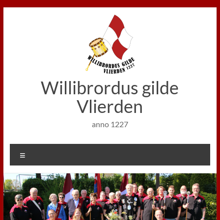
Ga
naar
de
inhoud
Willibrordus gilde
Vlierden
anno 1227
Menu