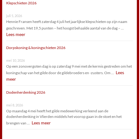
Klepschieten 2026
juli 5, 2026
Hennie Fransen heeft zaterdag 4 juli het jaarlijkse klepschieten op zijn naam
geschreven. Met 19,5 punten – het hoogst behaalde aantal van de dag – …
Lees meer
Dorpskoning & koningschieten 2026
mei 10, 2026
Op een zonovergoten dag is op zaterdag 9 mei met de kermis gestreden om het
Lees
koningschap van het gilde door de gildebroeders en -zusters. Om …
meer
Dodenherdenking 2026
mei 8, 2026
Op maandag 4 mei heeft het gilde medewerking verleend aan de
dodenherdenking in Vlierden middels het voorop gaan in de stoet en het
Lees meer
brengen van …