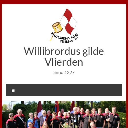
Ga
naar
de
inhoud
Willibrordus gilde
Vlierden
anno 1227
Menu