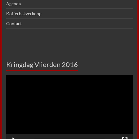
Agenda
Kofferbakverkoop
Contact
Kringdag Vlierden 2016
Videospeler