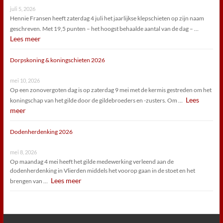
juli 5, 2026
Hennie Fransen heeft zaterdag 4 juli het jaarlijkse klepschieten op zijn naam
geschreven. Met 19,5 punten – het hoogst behaalde aantal van de dag – …
Lees meer
Dorpskoning & koningschieten 2026
mei 10, 2026
Op een zonovergoten dag is op zaterdag 9 mei met de kermis gestreden om het
Lees
koningschap van het gilde door de gildebroeders en -zusters. Om …
meer
Dodenherdenking 2026
mei 8, 2026
Op maandag 4 mei heeft het gilde medewerking verleend aan de
dodenherdenking in Vlierden middels het voorop gaan in de stoet en het
Lees meer
brengen van …